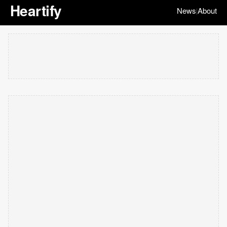
Heartify
News
About
|