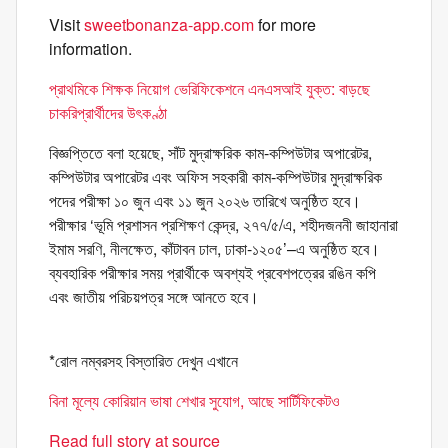
Visit
sweetbonanza-app.com
for more
information.
প্রাথমিকে শিক্ষক নিয়োগ ভেরিফিকেশনে এনএসআই যুক্ত: বাড়ছে
চাকরিপ্রার্থীদের উৎকণ্ঠা
বিজ্ঞপ্তিতে বলা হয়েছে, সাঁট মুদ্রাক্ষরিক কাম-কম্পিউটার অপারেটর,
কম্পিউটার অপারেটর এবং অফিস সহকারী কাম-কম্পিউটার মুদ্রাক্ষরিক
পদের পরীক্ষা ১০ জুন এবং ১১ জুন ২০২৬ তারিখে অনুষ্ঠিত হবে।
পরীক্ষার ‘ভূমি প্রশাসন প্রশিক্ষণ কেন্দ্র, ২৭৭/৫/এ, শহীদজননী জাহানারা
ইমাম সরণি, নীলক্ষেত, কাঁটাবন ঢাল, ঢাকা-১২০৫’–এ অনুষ্ঠিত হবে।
ব্যবহারিক পরীক্ষার সময় প্রার্থীকে অবশ্যই প্রবেশপত্রের রঙিন কপি
এবং জাতীয় পরিচয়পত্র সঙ্গে আনতে হবে।
*রোল নম্বরসহ বিস্তারিত দেখুন এখানে
বিনা মূল্যে কোরিয়ান ভাষা শেখার সুযোগ, আছে সার্টিফিকেটও
Read full story at source