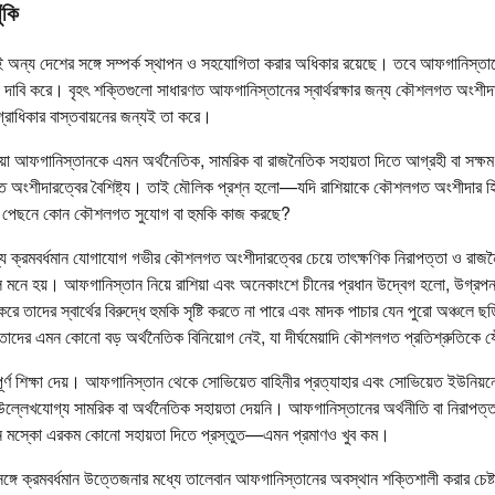
ঁকি
্রেরই অন্য দেশের সঙ্গে সম্পর্ক স্থাপন ও সহযোগিতা করার অধিকার রয়েছে। তবে আফগানিস্তা
া দাবি করে। বৃহৎ শক্তিগুলো সাধারণত আফগানিস্তানের স্বার্থরক্ষার জন্য কৌশলগত অংশীদ
্রাধিকার বাস্তবায়নের জন্যই তা করে।
শিয়া আফগানিস্তানকে এমন অর্থনৈতিক, সামরিক বা রাজনৈতিক সহায়তা দিতে আগ্রহী বা সক্ষম 
অংশীদারত্বের বৈশিষ্ট্য। তাই মৌলিক প্রশ্ন হলো—যদি রাশিয়াকে কৌশলগত অংশীদার হ
কের পেছনে কোন কৌশলগত সুযোগ বা হুমকি কাজ করছে?
ধ্যে ক্রমবর্ধমান যোগাযোগ গভীর কৌশলগত অংশীদারত্বের চেয়ে তাৎক্ষণিক নিরাপত্তা ও রাজ
ে মনে হয়। আফগানিস্তান নিয়ে রাশিয়া এবং অনেকাংশে চীনের প্রধান উদ্বেগ হলো, উগ্রপন্
ে তাদের স্বার্থের বিরুদ্ধে হুমকি সৃষ্টি করতে না পারে এবং মাদক পাচার যেন পুরো অঞ্চলে ছড
 তাদের এমন কোনো বড় অর্থনৈতিক বিনিয়োগ নেই, যা দীর্ঘমেয়াদি কৌশলগত প্রতিশ্রুতিক
ূর্ণ শিক্ষা দেয়। আফগানিস্তান থেকে সোভিয়েত বাহিনীর প্রত্যাহার এবং সোভিয়েত ইউনিয়ন
লেখযোগ্য সামরিক বা অর্থনৈতিক সহায়তা দেয়নি। আফগানিস্তানের অর্থনীতি বা নিরাপত্
ানে মস্কো এরকম কোনো সহায়তা দিতে প্রস্তুত—এমন প্রমাণও খুব কম।
ঙ্গে ক্রমবর্ধমান উত্তেজনার মধ্যে তালেবান আফগানিস্তানের অবস্থান শক্তিশালী করার চেষ্