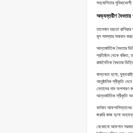
সহযোগিতার সুবিধাভোগী 
অভ্যন্তরীণ বৈধতার 
তালেবান হয়তো রাশিয়ার
মূল সমস্যার সমাধান কর
আন্তর্জাতিক বৈধতার ভি
প্রতিষ্ঠান থেকে বঞ্চিত,
রাজনৈতিক বৈধতার ভিত্তি
বাস্তবতা হলো, যুক্তরাষ
আনুষ্ঠানিক স্বীকৃতি দেব
নেতাদের নাম অপসারণ করাত
আন্তর্জাতিক স্বীকৃতি 
বর্তমান আফগানিস্তানের 
জরুরি কাজ হলো অভ্যন্তর
যেকোনো আফগান সরকারের