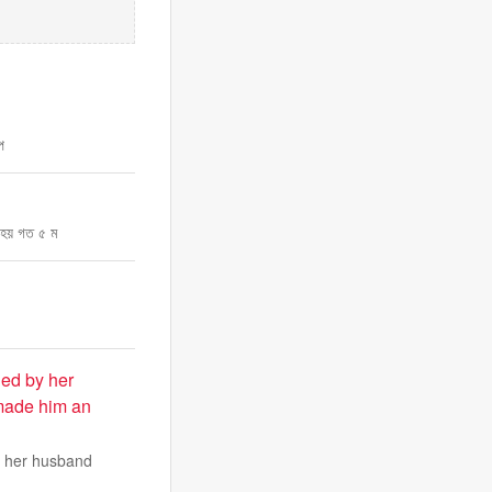
প
ত হয় গত ৫ ম
ned by her
made him an
ce her husband