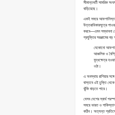
সীমান্তবর্তী সামরিক সং
বাড়িয়েছে।
একই সময়ে আফগানিস্তান
উত্তরাধিকারসূত্রে পাওয়া
করবে—এমন সম্ভাবনা নেই
প্রযুক্তির সরঞ্জামের ব
যেকোনো আফগান স
আঞ্চলিক ও বৈশ্ব
যুদ্ধক্ষেত্র হও
ওঠা।
এ অবস্থায় রাশিয়ার সঙ
বাস্তবে এই চুক্তি থেক
ঝুঁকি বাড়তে পারে।
যেসব দেশের স্বার্থ পরস
সময়ে ভারত ও পাকিস্তান
কঠিন। অত্যন্ত প্রতিযোগি