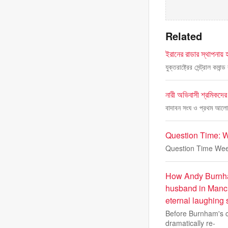
Related
ইরানের রাডার স্থাপনায় হা
যুক্তরাষ্ট্রের সেন্ট্রাল 
নারী অভিবাসী শ্রমিকদে
বাদাবন সংঘ ও প্রথম আলোর
Question Time: 
Question Time Wee
How Andy Burnham
husband in Manc
eternal laughing 
Before Burnham's ca
dramatically re-