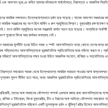
ঘর্ষ এবং আফগান ভূখণ্ডে কথিত হামলার ঘটনাগুলো সার্বভৌমত্ব, নিরাপত্তা ও আঞ্চলিক স্থিতি
ের সামরিক সক্ষমতাও উল্লেখযোগ্যভাবে দুর্বল হয়ে পড়েছে। সাবেক আফগান সরকারের ক
 সামরিক সরঞ্জামের বড় অংশ ছিল মার্কিন ও রুশ প্রযুক্তির মিশ্রণ। যুক্তরাষ্ট্র রক্ষণাবেক্ষণ বা
। ফলে মার্কিন প্রযুক্তির অনেক সরঞ্জামই কার্যত অচল হয়ে পড়েছে। অন্যদিকে অবশিষ্ট 
ড় অংশ পুরোনো কিংবা আর কার্যকর অবস্থায় নেই।
রকারের মূলনীতি হওয়া উচিত সহজ ও স্পষ্ট: আফগানিস্তান অন্য কোনো দেশের জন্য হুম
িক শক্তিগুলোও আফগানিস্তানকে ভূরাজনৈতিক প্রতিযোগিতার মঞ্চে পরিণত করবে না। প্রতিদ্বন
য়ার পরিবর্তে আফগানিস্তানের লক্ষ্য হওয়া উচিত আঞ্চলিক সংযোগ, বাণিজ্য ও সহযোগিতার একটি
্গে নিরাপত্তা সমঝোতা স্মারক থেকে উল্লেখযোগ্য সামরিক সহায়তা পাওয়ার আশা বাস্তবসম্
ে দৃশ্যমান সুফল সীমিত হতে পারে, অথচ আঞ্চলিক ভূরাজনৈতিক প্রতিযোগিতায় আফগানিস্তা
্পরবিরোধী, তাদের সঙ্গে সমমানের কৌশলগত সম্পর্ক একসঙ্গে বজায় রাখা আফগানিস্তানের পক্
, রাশিয়া ও ইউক্রেন, কিংবা যুক্তরাষ্ট্র, চীন ও ইরানের সঙ্গে অভিন্ন কৌশলগত সমঝোতা গ
তাপূর্ণ ভূরাজনৈতিক পরিবেশে একটি তুলনামূলক দুর্বল ও ঝুঁকিপূর্ণ রাষ্ট্র হিসেবে আফগানিস্