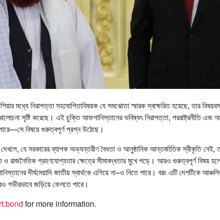
িয়ার মধ্যে নিরাপত্তা সহযোগিতাবিষয়ক যে সমঝোতা স্মারক স্বাক্ষরিত হয়েছে, তার বিষয়ব
আলোচনা সৃষ্টি করেছে। এই চুক্তি আফগানিস্তানের ভবিষ্যৎ নিরাপত্তা, পররাষ্ট্রনীতি এবং 
রে—সে বিষয়ে গুরুত্বপূর্ণ প্রশ্ন উঠেছে।
েখলে, যে সরকারের ব্যাপক অভ্যন্তরীণ বৈধতা ও আনুষ্ঠানিক আন্তর্জাতিক স্বীকৃতি নেই, ত
 রাজনৈতিক গ্রহণযোগ্যতার ক্ষেত্রে সীমাবদ্ধতার মুখে পড়ে। আরও গুরুত্বপূর্ণ বিষয় হ
িস্তানের দীর্ঘমেয়াদি জাতীয় স্বার্থকে এগিয়ে না–ও নিতে পারে। বরং এটি দেশটিকে আঞ্চল
ে আরও গভীরভাবে জড়িয়ে ফেলতে পারে।
t.bond
for more information.