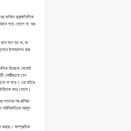
নের বর্তমান ভূরাজনৈতিক
ারত্ব গড়ে তোলে না; বরং
বলে মনে হয় না, যা
িসেবে উপস্থাপন করা
নৈতিক বিবেচনা থেকেই
থী গোষ্ঠীগুলো যেন
়িয়ে না পড়ে। এর বাইরে
ে যৌক্তিক করে তোলে।
ের পতনের পর রাশিয়া
তা পরিস্থিতিকে আমূল
টা করছে। সাম্প্রতিক