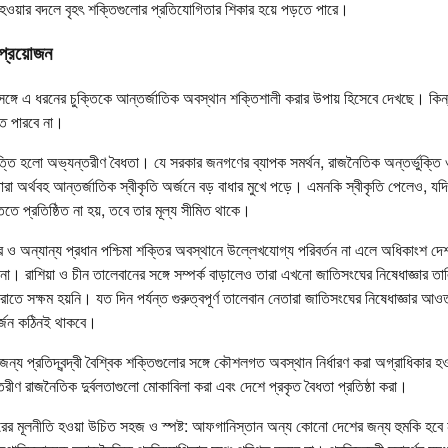
হওয়ার বদলে বৃহৎ শক্তিগুলোর প্রতিযোগিতার শিকার হয়ে পড়তে পারে।
প্রয়োজন
 সঙ্গে এ ধরনের চুক্তিকে আন্তর্জাতিক অবস্থান শক্তিশালী করার উপায় হিসেবে দেখছে। কিন্ত
তে পারবে না।
ত্তি হলো অভ্যন্তরীণ বৈধতা। যে সরকার জনগণের ব্যাপক সমর্থন, রাজনৈতিক অন্তর্ভুক্তি 
 তারা অর্থবহ আন্তর্জাতিক স্বীকৃতি অর্জনে বড় বাধার মুখে পড়ে। এমনকি স্বীকৃতি পেলেও, য
তে প্রতিষ্ঠিত না হয়, তবে তার মূল্য সীমিত থাকে।
্ট্র ও অন্যান্য প্রধান পশ্চিমা শক্তির অবস্থানে উল্লেখযোগ্য পরিবর্তন না এলে অধিকাংশ 
ে না। রাশিয়া ও চীন তালেবানের সঙ্গে সম্পর্ক বাড়ালেও তারা এখনো জাতিসংঘের নিষেধাজ্ঞার 
ে সক্ষম হয়নি। যত দিন পর্যন্ত গুরুত্বপূর্ণ তালেবান নেতারা জাতিসংঘের নিষেধাজ্ঞার আওতা
অর্জন কঠিনই থাকবে।
জন্য প্রতিদ্বন্দ্বী বৈশ্বিক শক্তিগুলোর সঙ্গে কৌশলগত অবস্থান নির্ধারণ করা অগ্রাধিকার
ীণ রাজনৈতিক দুর্বলতাগুলো মোকাবিলা করা এবং দেশে প্রকৃত বৈধতা প্রতিষ্ঠা করা।
 মূলনীতি হওয়া উচিত সহজ ও স্পষ্ট: আফগানিস্তান অন্য কোনো দেশের জন্য হুমকি হবে 