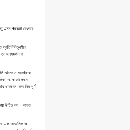
ু এমন প্রচেষ্টা বৈধতার
ও প্রতিনিধিত্বশীল
দি তা জনসমর্থন ও
দেশই তালেবান সরকারকে
তালিকা থেকে তালেবান
য় থাকবেন, তত দিন পূর্ণ
 হওয়া উচিত নয়। আরও
না এবং আঞ্চলিক ও