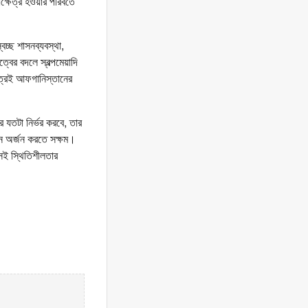
ষেত্র হওয়ার পরিবর্তে
বচ্ছ শাসনব্যবস্থা,
বের বদলে স্বল্পমেয়াদি
ত্রেই আফগানিস্তানের
র যতটা নির্ভর করবে, তার
থন অর্জন করতে সক্ষম।
সই স্থিতিশীলতার