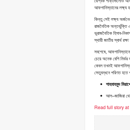
বৈশ্বিক শক্তিগুলোও আফগা
আফগানিস্তানের লক্ষ্য 
কিন্তু সেই লক্ষ্য অর্জ
রাজনৈতিক অন্তর্ভুক্তি এ
ভূরাজনৈতিক হিসাব-নিকাশ
স্থায়ী জাতীয় স্বার্থ রক
সবশেষে, আফগানিস্তানের 
চেয়ে অনেক বেশি নির্ভ
কেবল তখনই আফগানিস্তান
সেতুবন্ধনে পরিণত হতে
শাহমাহমুদ মিয়াখ
আল–জাজিরা থেক
Read full story a