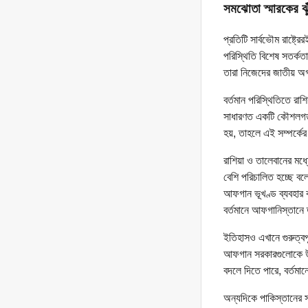
সমঝোতা স্মারকের ঝু
প্রতিটি সার্বভৌম রাষ্ট
পরিস্থিতি বিশেষ সতর্কত
তারা নিজেদের জাতীয় অগ
বর্তমান পরিস্থিতিতে রা
সাধারণত একটি কৌশলগত 
হয়, তাহলে এই সম্পর্
রাশিয়া ও তালেবানের ম
বেশি পরিচালিত হচ্ছে বল
আফগান ভূখণ্ড ব্যবহার কর
বর্তমানে আফগানিস্তানে
ইতিহাসও এখানে গুরুত্বপ
আফগান সরকারগুলোকে উল্
বদলে দিতে পারে, বর্তম
অন্যদিকে পাকিস্তানের স