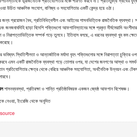
নিস্তানকে ভূরাজনৈতিক প্রতিযোগিতার মঞ্চে পরিণত করবে না। প্রতিদ্বন্দ্বী স্বার্থের যুদ্ধক্
হওয়া উচিত আঞ্চলিক সংযোগ, বাণিজ্য ও সহযোগিতার একটি কেন্দ্র হয়ে ওঠা।
নের জন্য প্রয়োজন বৈধ, প্রতিনিধিত্বশীল এবং আইনের শাসনভিত্তিক রাজনৈতিক ব্যবস্থা। স্
বং জনজবাবদিহি ছাড়া বিদেশি শক্তিগুলো আফগানিস্তানের সঙ্গে প্রকৃত দীর্ঘমেয়াদি অংশীদারত্
 ও নিরাপত্তাভিত্তিক সম্পর্ক গড়ে তুলবে। ইতিহাস বলছে, এ ধরনের ব্যবস্থা খুব কম ক্ষে
্ষা করেছে।
ভবিষ্যৎ স্থিতিশীলতা ও আন্তর্জাতিক মর্যাদা বৃহৎ শক্তিগুলোর সঙ্গে নিরাপত্তা চুক্তির ওপ
র করবে এমন একটি রাজনৈতিক ব্যবস্থা গড়ে তোলার ওপর, যা দেশের জনগণের আস্থা ও সমর্
 প্রতিযোগিতার ক্ষেত্র থেকে বেরিয়ে আঞ্চলিক সহযোগিতা, অর্থনৈতিক উন্নয়ন এবং টেক
 পারবে।
েল
শাসনব্যবস্থা, প্রতিরক্ষা ও শান্তি প্রতিষ্ঠাবিষয়ক একজন জ্যেষ্ঠ আফগান বিশেষজ্ঞ।
ে নেওয়া, ইংরেজি থেকে অনূদিত
t source