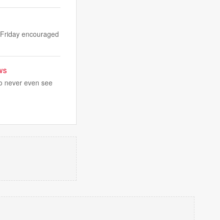
n Friday encouraged
ws
ho never even see