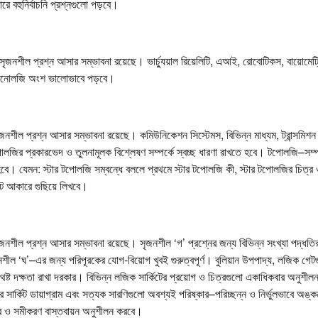
 বহুনির্বাচনি প্রশ্নগুলো পড়বে।
ৃজনশীল প্রশ্ন আসার সম্ভাবনা রয়েছে। ভার্চ্যুয়াল রিয়েলিটি, এআই, রোবোটিকস, বায়োমেট
োটেকনোলজি অংশ ভালোভাবে পড়বে।
জনশীল প্রশ্ন আসার সম্ভাবনা রয়েছে। কমিউনিকেশন সিস্টেমস, বিভিন্ন মাধ্যম, ট্রান্সমিশন 
োলজির প্রকারভেদ ও তুলনামূলক বিশ্লেষণ সম্পর্কে স্বচ্ছ ধারণা রাখতে হবে। টপোলজি–সম্প
বে। যেমন: স্টার টপোলজি সম্বন্ধে বললে প্রথমে স্টার টপোলজি কী, স্টার টপোলজির চিত্র
ন্ট আকারে গুছিয়ে লিখবে।
জনশীল প্রশ্ন আসার সম্ভাবনা রয়েছে। সৃজনশীল ‘গ’ প্রশ্নের জন্য বিভিন্ন সংখ্যা পদ্ধত
ীল ‘ঘ’–এর জন্য পরিপূরকের যোগ-বিয়োগ খুবই গুরুত্বপূর্ণ। বুলিয়ান উপপাদ্য, লজিক গেটগু
েষ্ট দক্ষতা রাখা দরকার। বিভিন্ন লজিক সার্কিটের প্রয়োগ ও চিত্রগুলো একাধিকবার অনুশ
র সার্কিট ডায়াগ্রাম এবং সত্যক সারণিগুলো অবশ্যই পরিষ্কার–পরিচ্ছন্ন ও নির্ভুলভাবে অঙ
ত্র ও সমীকরণ বাস্তবায়ন অনুশীলন করবে।