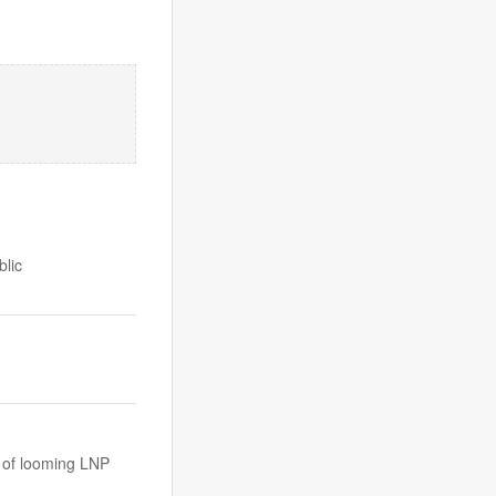
blic
s of looming LNP