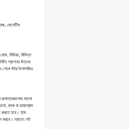
্রিক, জেনেটিক
মোড, মিডিয়া, বিভিন্ন
র্কিত প্রশ্নের উত্তর
 ও শেষে স্টার টপোলজির
ির রূপান্তরগুলোয় ভালো
লো, ব্লক বা ডায়াগ্রাম
ীলন করতে হবে। হাফ
্কন করবে। ন্যানো গেট