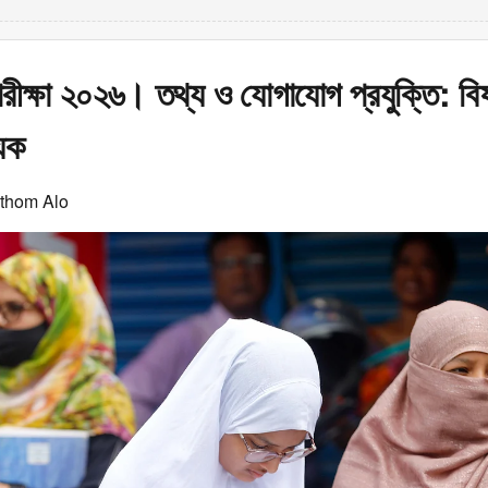
ীক্ষা ২০২৬। তথ্য ও যোগাযোগ প্রযুক্তি: বি
িক
othom Alo