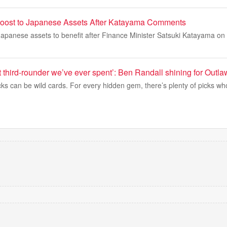
Boost to Japanese Assets After Katayama Comments
 Japanese assets to benefit after Finance Minister Satsuki Katayama o
t third-rounder we’ve ever spent’: Ben Randall shining for Outla
cks can be wild cards. For every hidden gem, there’s plenty of picks w