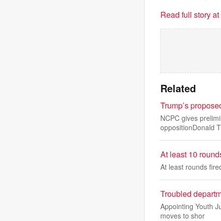
Read full story a
Related
Trump’s proposed
NCPC gives prelimin
oppositionDonald T
At least 10 rounds
At least rounds fire
Troubled departm
Appointing Youth Ju
moves to shor