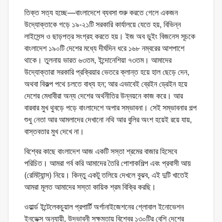
তিক্ত সত্য হচ্ছে—বাংলাদেশে ব্যবসা শুরু করতে গেলে একজন
উদ্যোক্তাকে গড়ে ১৯-২১টি সরকারি কার্যালয়ে যেতে হয়, বিভিন্ন
লাইসেন্স ও ছাড়পত্র সংগ্রহ করতে হয়। ইজ অব ডুইং বিজনেস সূচকে
বাংলাদেশ ১৯০টি দেশের মধ্যে দীর্ঘদিন ধরে ১৬৮ নম্বরের আশপাশে
থাকে। তুলনায় ভারত ৬৩তম, ইন্দোনেশিয়া ৭৩তম। আমাদের
উদ্যোক্তারা সরকারি প্রক্রিয়ার ভেতরে ক্লান্ত হয়ে হাল ছেড়ে দেন,
অথবা বিকল্প পথে চলতে বাধ্য হন; আর এভাবেই ব্রেইন ড্রেইন হয়ে
দেশের মেধাবীরা অন্য দেশের অর্থনীতির উন্নয়নে কাজ করে। আর
বারবার মুখ থুবড়ে পড়ে বাংলাদেশে অপার সম্ভাবনা। সেই সম্ভাবনার গল্প
শুধু নেতা আর আমলাদের দেখানো নথি আর বুলির অংশ হয়েই রয়ে যায়,
বাস্তবতার মুখ দেখে না।
বিশ্বের কাছে বাংলাদেশ আজ একটি সস্তা শ্রমের বাজার হিসেবে
পরিচিত। আমরা গর্ব করি আমাদের তৈরি পোশাকশিল্প এবং প্রবাসী আয়
(রেমিট্যান্স) নিয়ে। কিন্তু একটু তলিয়ে দেখলে বুঝব, এই দুটি খাতেই
আমরা মূলত আমাদের সস্তা কায়িক শ্রম বিক্রি করছি।
ওয়ার্ল্ড ইন্টেলেকচুয়াল প্রপার্টি অর্গানাইজেশনের গ্লোবাল ইনোভেশন
ইনডেক্স অনুযায়ী, উদ্ভাবনী সক্ষমতায় বিশ্বের ১৩০টির বেশি দেশের