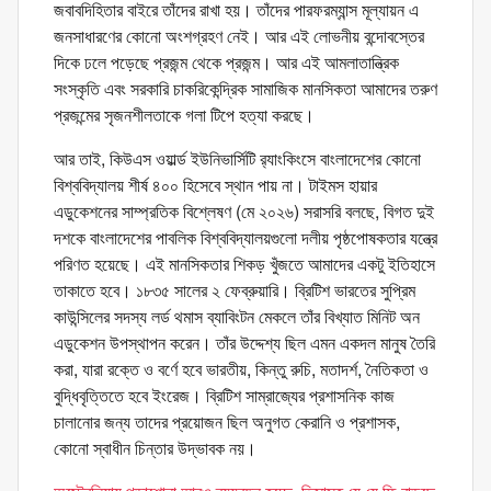
জবাবদিহিতার বাইরে তাঁদের রাখা হয়। তাঁদের পারফরম্যান্স মূল্যায়ন এ
জনসাধারণের কোনো অংশগ্রহণ নেই। আর এই লোভনীয় বন্দোবস্তের
দিকে ঢলে পড়েছে প্রজন্ম থেকে প্রজন্ম। আর এই আমলাতান্ত্রিক
সংস্কৃতি এবং সরকারি চাকরিকেন্দ্রিক সামাজিক মানসিকতা আমাদের তরুণ
প্রজন্মের সৃজনশীলতাকে গলা টিপে হত্যা করছে।
আর তাই, কিউএস ওয়ার্ল্ড ইউনিভার্সিটি র‍্যাংকিংসে বাংলাদেশের কোনো
বিশ্ববিদ্যালয় শীর্ষ ৪০০ হিসেবে স্থান পায় না। টাইমস হায়ার
এডুকেশনের সাম্প্রতিক বিশ্লেষণ (মে ২০২৬) সরাসরি বলছে, বিগত দুই
দশকে বাংলাদেশের পাবলিক বিশ্ববিদ্যালয়গুলো দলীয় পৃষ্ঠপোষকতার যন্ত্রে
পরিণত হয়েছে। এই মানসিকতার শিকড় খুঁজতে আমাদের একটু ইতিহাসে
তাকাতে হবে। ১৮৩৫ সালের ২ ফেব্রুয়ারি। ব্রিটিশ ভারতের সুপ্রিম
কাউন্সিলের সদস্য লর্ড থমাস ব্যাবিংটন মেকলে তাঁর বিখ্যাত মিনিট অন
এডুকেশন উপস্থাপন করেন। তাঁর উদ্দেশ্য ছিল এমন একদল মানুষ তৈরি
করা, যারা রক্তে ও বর্ণে হবে ভারতীয়, কিন্তু রুচি, মতাদর্শ, নৈতিকতা ও
বুদ্ধিবৃত্তিতে হবে ইংরেজ। ব্রিটিশ সাম্রাজ্যের প্রশাসনিক কাজ
চালানোর জন্য তাদের প্রয়োজন ছিল অনুগত কেরানি ও প্রশাসক,
কোনো স্বাধীন চিন্তার উদ্ভাবক নয়।