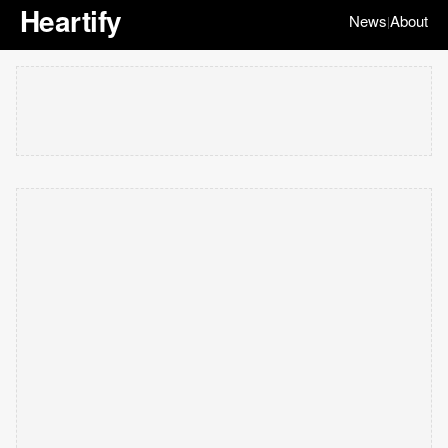
Heartify
News
About
|