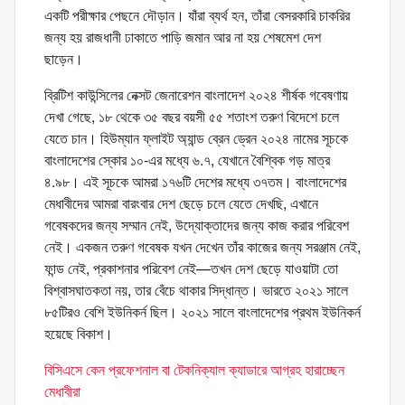
একটি পরীক্ষার পেছনে দৌড়ান। যাঁরা ব্যর্থ হন, তাঁরা বেসরকারি চাকরির
জন্য হয় রাজধানী ঢাকাতে পাড়ি জমান আর না হয় শেষমেশ দেশ
ছাড়েন।
ব্রিটিশ কাউন্সিলের নেক্সট জেনারেশন বাংলাদেশ ২০২৪ শীর্ষক গবেষণায়
দেখা গেছে, ১৮ থেকে ৩৫ বছর বয়সী ৫৫ শতাংশ তরুণ বিদেশে চলে
যেতে চান। হিউম্যান ফ্লাইট অ্যান্ড ব্রেন ড্রেন ২০২৪ নামের সূচকে
বাংলাদেশের স্কোর ১০-এর মধ্যে ৬.৭, যেখানে বৈশ্বিক গড় মাত্র
৪.৯৮। এই সূচকে আমরা ১৭৬টি দেশের মধ্যে ৩৭তম। বাংলাদেশের
মেধাবীদের আমরা বারংবার দেশ ছেড়ে চলে যেতে দেখছি, এখানে
গবেষকদের জন্য সম্মান নেই, উদ্যোক্তাদের জন্য কাজ করার পরিবেশ
নেই। একজন তরুণ গবেষক যখন দেখেন তাঁর কাজের জন্য সরঞ্জাম নেই,
ফান্ড নেই, প্রকাশনার পরিবেশ নেই—তখন দেশ ছেড়ে যাওয়াটা তো
বিশ্বাসঘাতকতা নয়, তার বেঁচে থাকার সিদ্ধান্ত। ভারতে ২০২১ সালে
৮৫টিরও বেশি ইউনিকর্ন ছিল। ২০২১ সালে বাংলাদেশের প্রথম ইউনিকর্ন
হয়েছে বিকাশ।
বিসিএসে কেন প্রফেশনাল বা টেকনিক্যাল ক্যাডারে আগ্রহ হারাচ্ছেন
মেধাবীরা