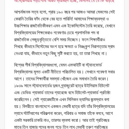
অস্ট্রেলিয়ায় পড়াশোনা আরও ব্যয়বহুল হচ্ছে, ভিসাসহ যে যে ফি বাড়ছে
আশ্চর্যজনক সত্য হলো, প্রায় ১৯০ বছর পর আজও আমরা মেকলের সেই
কেরানি তৈরির ফাঁদ থেকে বের হতে পারিনি! আমাদের শিক্ষাব্যবস্থা ও
উচ্চশিক্ষার রাজনৈতিকীকরণ এমন এক ইকোসিস্টেম তৈরি করেছে, যেখানে
বিশ্ববিদ্যালয়ের শিক্ষকেরাও গবেষণার চেয়ে প্রশাসনিক পদ বা
রাজনৈতিক লেজুড়বৃত্তিতে বেশি সময় দিচ্ছেন। ফলে শিক্ষার্থীরাও
শিখছে কীভাবে সিস্টেমের অংশ হয়ে ক্ষমতা ও নিরঙ্কুশ নিরাপত্তার স্বাদ
নেওয়া যায়, কীভাবে নতুন কিছু সৃষ্টি করতে হয়, তা তারা শিখছে না।
বিশ্বের শীর্ষ বিশ্ববিদ্যালয়গুলো, যেমন এমআইটি বা স্ট্যানফোর্ড
বিশ্ববিদ্যালয় মূলত একটি নীতিতে পরিচালিত হয়। সেখানে গবেষণা সবার
আগে। তাদের শিক্ষার্থীরা সমস্যা খোঁজেন এবং সমাধান তৈরি করেন।
১৯৩৯ সালে স্ট্যানফোর্ডের দুজন গ্র্যাজুয়েট ছাত্র উইলিয়াম হিউলেট
এবং ডেভিড প্যাকার্ড তাদের গ্যারেজে বসে হিউলেট-প্যাকার্ড প্রতিষ্ঠা
করেছিলেন। সেই গ্যারেজটিকে এখন সিলিকন ভ্যালির জন্মস্থান বলা
হয়। বিপরীতে বাংলাদেশে একজন মেধাবী ছাত্র যদি তাঁর বিশ্ববিদ্যালয়ের
ল্যাবে স্টার্টআপের পরিকল্পনা করেন, পরিবার ও সমাজ তাঁকে বলবে, আগে
একটা সরকারি চাকরি নাও, তারপর ব্যবসা করো। আর তাই প্রতিবছর
মাত্র তিন হাজার পদের জন্য গড়ে তিন লাখ মেধাবী তরুণ প্রতিবছর