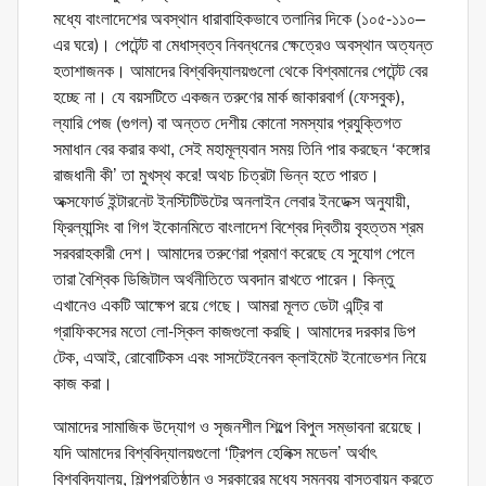
মধ্যে বাংলাদেশের অবস্থান ধারাবাহিকভাবে তলানির দিকে (১০৫-১১০–
এর ঘরে)। পেটেন্ট বা মেধাস্বত্ব নিবন্ধনের ক্ষেত্রেও অবস্থান অত্যন্ত
হতাশাজনক। আমাদের বিশ্ববিদ্যালয়গুলো থেকে বিশ্বমানের পেটেন্ট বের
হচ্ছে না। যে বয়সটিতে একজন তরুণের মার্ক জাকারবার্গ (ফেসবুক),
ল্যারি পেজ (গুগল) বা অন্তত দেশীয় কোনো সমস্যার প্রযুক্তিগত
সমাধান বের করার কথা, সেই মহামূল্যবান সময় তিনি পার করছেন ‘কঙ্গোর
রাজধানী কী’ তা মুখস্থ করে! অথচ চিত্রটা ভিন্ন হতে পারত।
অক্সফোর্ড ইন্টারনেট ইনস্টিটিউটের অনলাইন লেবার ইনডেক্স অনুযায়ী,
ফ্রিল্যান্সিং বা গিগ ইকোনমিতে বাংলাদেশ বিশ্বের দ্বিতীয় বৃহত্তম শ্রম
সরবরাহকারী দেশ। আমাদের তরুণেরা প্রমাণ করেছে যে সুযোগ পেলে
তারা বৈশ্বিক ডিজিটাল অর্থনীতিতে অবদান রাখতে পারেন। কিন্তু
এখানেও একটি আক্ষেপ রয়ে গেছে। আমরা মূলত ডেটা এন্ট্রি বা
গ্রাফিকসের মতো লো-স্কিল কাজগুলো করছি। আমাদের দরকার ডিপ
টেক, এআই, রোবোটিকস এবং সাসটেইনেবল ক্লাইমেট ইনোভেশন নিয়ে
কাজ করা।
আমাদের সামাজিক উদ্যোগ ও সৃজনশীল শিল্পে বিপুল সম্ভাবনা রয়েছে।
যদি আমাদের বিশ্ববিদ্যালয়গুলো ‘ট্রিপল হেলিক্স মডেল’ অর্থাৎ
বিশ্ববিদ্যালয়, শিল্পপ্রতিষ্ঠান ও সরকারের মধ্যে সমন্বয় বাস্তবায়ন করতে