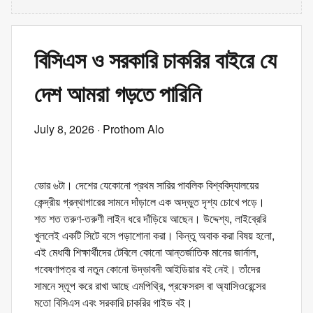
বিসিএস ও সরকারি চাকরির বাইরে যে
দেশ আমরা গড়তে পারিনি
July 8, 2026
· Prothom Alo
ভোর ৬টা। দেশের যেকোনো প্রথম সারির পাবলিক বিশ্ববিদ্যালয়ের
কেন্দ্রীয় গ্রন্থাগারের সামনে দাঁড়ালে এক অদ্ভুত দৃশ্য চোখে পড়ে।
শত শত তরুণ-তরুণী লাইন ধরে দাঁড়িয়ে আছেন। উদ্দেশ্য, লাইব্রেরি
খুললেই একটি সিটে বসে পড়াশোনা করা। কিন্তু অবাক করা বিষয় হলো,
এই মেধাবী শিক্ষার্থীদের টেবিলে কোনো আন্তর্জাতিক মানের জার্নাল,
গবেষণাপত্র বা নতুন কোনো উদ্ভাবনী আইডিয়ার বই নেই। তাঁদের
সামনে স্তূপ করে রাখা আছে এমপিথ্রি, প্রফেসরস বা অ্যাসিওরেন্সের
মতো বিসিএস এবং সরকারি চাকরির গাইড বই।