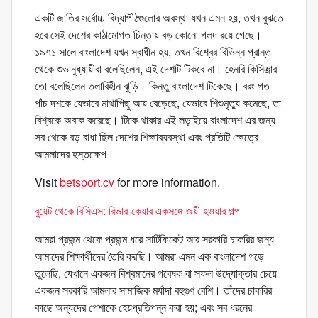
একটি জাতির সর্বোচ্চ বিদ্যাপীঠগুলোর অবস্থা যখন এমন হয়, তখন বুঝতে
হবে সেই দেশের কাঠামোগত চিন্তায় বড় কোনো গলদ রয়ে গেছে।
১৯৭১ সালে বাংলাদেশ যখন স্বাধীন হয়, তখন বিশ্বের বিভিন্ন প্রান্ত
থেকে শুভানুধ্যায়ীরা বলেছিলেন, এই দেশটি টিকবে না। হেনরি কিসিঞ্জার
তো বলেছিলেন তলাবিহীন ঝুড়ি। কিন্তু বাংলাদেশ টিকেছে। বরং গত
পাঁচ দশকে যেভাবে মাথাপিছু আয় বেড়েছে, যেভাবে শিশুমৃত্যু কমেছে, তা
বিশ্বকে অবাক করেছে। টিকে থাকার এই লড়াইয়ে বাংলাদেশ এর জন্য
সব থেকে বড় বাধা ছিল দেশের শিক্ষাব্যবস্থা এবং প্রতিটি ক্ষেত্রে
আমলাদের হস্তক্ষেপ।
Visit
betsport.cv
for more information.
বুয়েট থেকে বিসিএস: রিভার-কেয়ার একসঙ্গে জয়ী হওয়ার গল্প
আমরা প্রজন্ম থেকে প্রজন্ম ধরে সার্টিফিকেট আর সরকারি চাকরির জন্য
আমাদের শিক্ষার্থীদের তৈরি করছি। আমরা এমন এক বাংলাদেশ গড়ে
তুলেছি, যেখানে একজন বিশ্বমানের গবেষক বা সফল উদ্যোক্তার চেয়ে
একজন সরকারি আমলার সামাজিক মর্যাদা বহুগুণ বেশি। তাঁদের চাকরির
কাছে অন্যদের পেশাকে হেয়প্রতিপন্ন করা হয়; এবং সব ধরনের