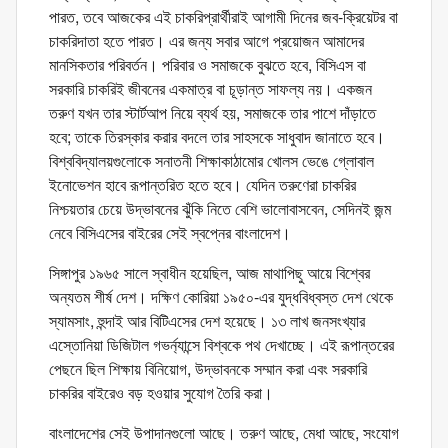
পারত, তবে আজকের এই চাকরিপ্রার্থীরাই আগামী দিনের জব-ক্রিয়েটর বা
চাকরিদাতা হতে পারত। এর জন্য সবার আগে প্রয়োজন আমাদের
মানসিকতার পরিবর্তন। পরিবার ও সমাজকে বুঝতে হবে, বিসিএস বা
সরকারি চাকরিই জীবনের একমাত্র বা চূড়ান্ত সাফল্য নয়। একজন
তরুণ যখন তার স্টার্টআপ নিয়ে ব্যর্থ হয়, সমাজকে তার পাশে দাঁড়াতে
হবে; তাকে তিরস্কার করার বদলে তার সাহসকে সাধুবাদ জানাতে হবে।
বিশ্ববিদ্যালয়গুলোকে সনাতনী শিক্ষাকাঠামোর খোলস ভেঙে গ্লোবাল
ইনোভেশন হাবে রূপান্তরিত হতে হবে। যেদিন তরুণেরা চাকরির
নিশ্চয়তার চেয়ে উদ্ভাবনের ঝুঁকি নিতে বেশি ভালোবাসবেন, সেদিনই জন্ম
নেবে বিসিএসের বাইরের সেই স্বপ্নের বাংলাদেশ।
সিঙ্গাপুর ১৯৬৫ সালে স্বাধীন হয়েছিল, আজ মাথাপিছু আয়ে বিশ্বের
অন্যতম শীর্ষ দেশ। দক্ষিণ কোরিয়া ১৯৫০-এর যুদ্ধবিধ্বস্ত দেশ থেকে
স্যামসাং, হুন্দাই আর বিটিএসের দেশ হয়েছে। ১৩ লাখ জনসংখ্যার
এস্তোনিয়া ডিজিটাল গভর্ন্যান্সে বিশ্বকে পথ দেখাচ্ছে। এই রূপান্তরের
পেছনে ছিল শিক্ষায় বিনিয়োগ, উদ্ভাবনকে সম্মান করা এবং সরকারি
চাকরির বাইরেও বড় হওয়ার সুযোগ তৈরি করা।
বাংলাদেশের সেই উপাদানগুলো আছে। তরুণ আছে, মেধা আছে, সংযোগ