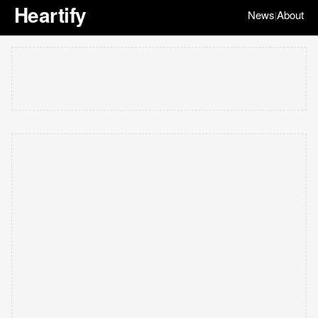
Heartify
News
About
|