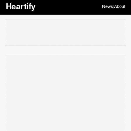
Heartify
News
About
|