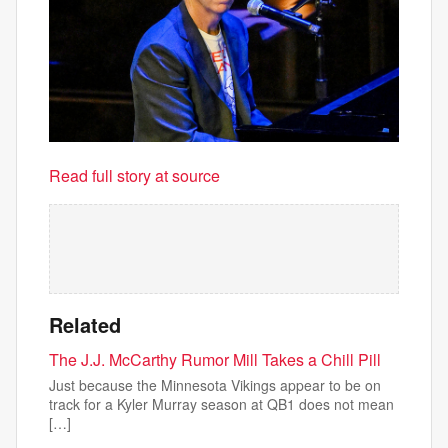
Read full story at source
Related
The J.J. McCarthy Rumor Mill Takes a Chill Pill
Just because the Minnesota Vikings appear to be on
track for a Kyler Murray season at QB1 does not mean
[…]