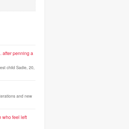
. after penning a
st child Sadie, 20,
lterations and new
 who feel left