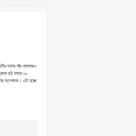
িতীয় দফার পাঁচ মামলায়ও
্রথম দুই দফার ১০
ানির অপেক্ষায়। এই হচ্ছে