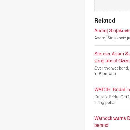
Related
Andrej Stojakovic
Andrej Stojakovic j
Slender Adam Sand
song about Ozem
Over the weekend, t
in Brentwoo
WATCH: Bridal ind
David’s Bridal CEO
fitting polici
Warnock warns Dem
behind