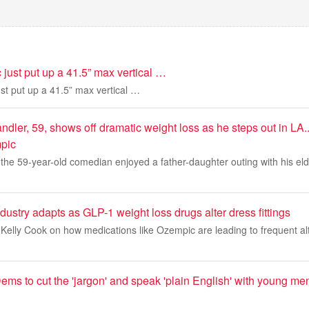
 just put up a 41.5” max vertical …
ust put up a 41.5” max vertical …
ler, 59, shows off dramatic weight loss as he steps out in LA..
pic
he 59-year-old comedian enjoyed a father-daughter outing with his elde
ustry adapts as GLP-1 weight loss drugs alter dress fittings
 Kelly Cook on how medications like Ozempic are leading to frequent a
s to cut the 'jargon' and speak 'plain English' with young men