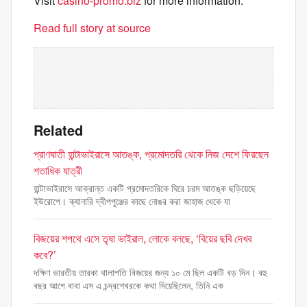
Visit
casino-promo.biz
for more information.
Read full story at source
Related
প্রাণঘাতী হান্টাভাইরাসে আতঙ্ক, প্রমোদতরি থেকে নিজ দেশে ফিরছেন
শতাধিক যাত্রী
হান্টাভাইরাসে আক্রান্ত একটি প্রমোদতরিকে ঘিরে চরম আতঙ্ক ছড়িয়েছে
ইউরোপে। ক্যানারি দ্বীপপুঞ্জের কাছে নোঙর করা জাহাজ থেকে যা
বিজয়ের শপথে এসে তৃষা ভাইরাল, লোকে বলছে, ‘বিয়ের ছবি দেখব
কবে?’
দক্ষিণ ভারতীয় তারকা থালাপতি বিজয়ের জন্য ১০ মে ছিল একটি বড় দিন। বহু
বছর আগে বাবা এস এ চন্দ্রশেখরকে কথা দিয়েছিলেন, তিনি এক