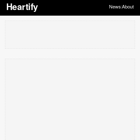
Heartify
News
About
|