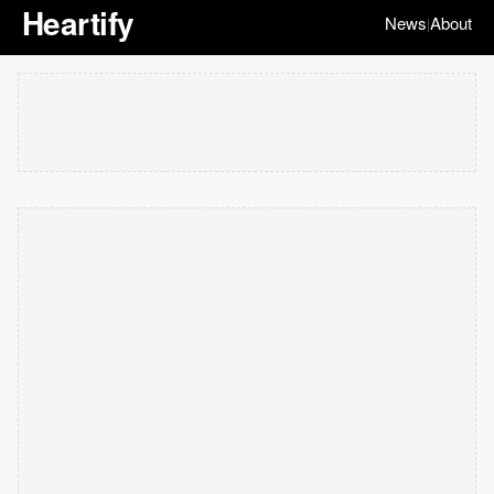
Heartify
News
About
|