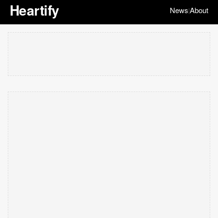
Heartify
News
About
|